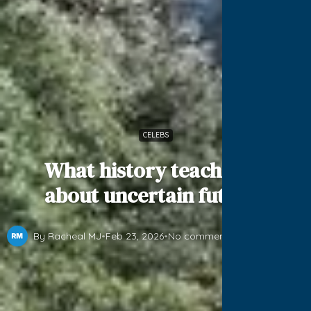
CELEBS
What history teaches us
about uncertain futures
By Racheal MJ
•
Feb 23, 2026
•
No comments yet
•
3 min read