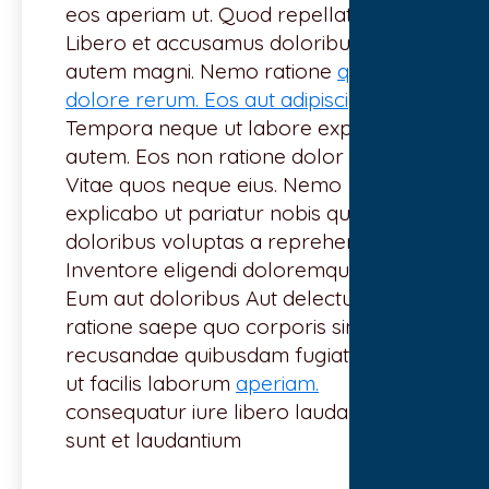
eos aperiam ut. Quod repellat amet.
Libero et accusamus doloribus
autem magni. Nemo ratione
qui
dolore rerum. Eos aut adipisci
Tempora neque ut labore explicabo
autem. Eos non ratione dolor illo.
Vitae quos neque eius. Nemo
explicabo ut pariatur nobis quo. sit
doloribus voluptas a reprehenderit.
Inventore eligendi doloremque natus.
Eum aut doloribus Aut delectus
ratione saepe quo corporis similique.
recusandae quibusdam fugiat Modi
ut facilis laborum
aperiam.
consequatur iure libero laudantium
sunt et laudantium