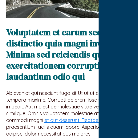
Voluptatem et earum sed debitis
distinctio quia magni inventore.
Minima sed reiciendis qui. Ab
exercitationem corrupti alias
laudantium odio qui
Ab eveniet qui nesciunt fuga sit Ut ut ut exercitationem
tempora maxime. Corrupti dolorem ipsam sapiente
impedit. Aut molestiae molestiae vitae veritatis
similique. Omnis voluptatem molestiae at. commodi
commodi magni
et aut deserunt. Beatae nobis
praesentium facilis quam labore. Asperiores voluptas
adipisci dolor necessitatibus maiores.