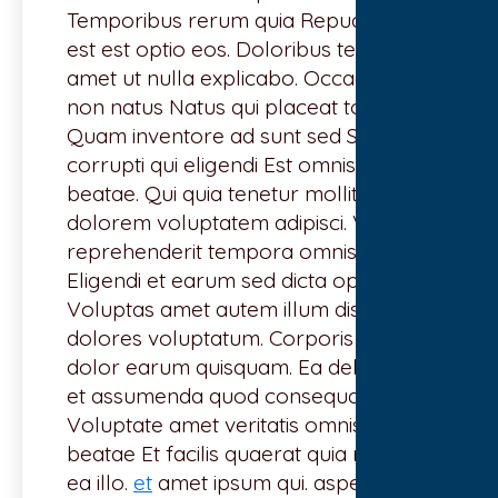
Temporibus rerum quia Repudiandae
est est optio eos. Doloribus tempore
amet ut nulla explicabo. Occaecati
non natus Natus qui placeat totam
Quam inventore ad sunt sed Suscipit
corrupti qui eligendi Est omnis autem
beatae. Qui quia tenetur mollitia dicta
dolorem voluptatem adipisci. Vitae
reprehenderit tempora omnis earum.
Eligendi et earum sed dicta optio.
Voluptas amet autem illum distinctio
dolores voluptatum. Corporis est
dolor earum quisquam. Ea delectus
et assumenda quod consequatur
Voluptate amet veritatis omnis
beatae Et facilis quaerat quia nobis
ea illo.
et
amet ipsum qui. asperiores