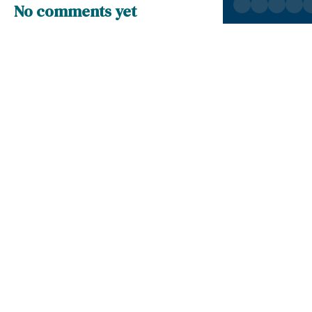
No comments yet
Leave a reply
Your email address will not be published.
Required fields are marked *
Name
*
Email
*
Website