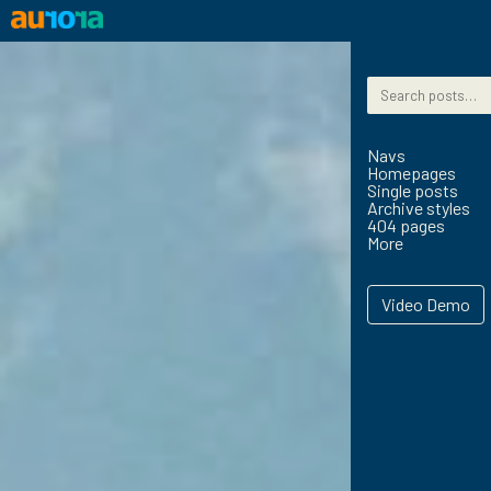
Skip to content
Search for:
Navs
Homepages
Single posts
Archive styles
404 pages
More
Video Demo