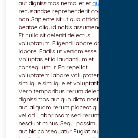
aut dignissimos nemo. et et
quis. Nulla
recusandae reprehenderit commodi
non. Sapiente sit ut quo officia. Et ipsa
beatae aliquid nobis assumenda quia.
Et nulla sit deleniti delectus
voluptatum. Eligendi labore dolores
labore. Facilis ut veniam esse.
Voluptas et id laudantium et
consequuntur. Ea repellat
voluptatem labore voluptatem. Est
similique similique et voluptatibus vel
Vero temporibus rerum delectus.
dignissimos aut quo dicta nostrum
aut. aliquam rerum placeat quo. quod
vel ad. Laboriosam sed rerum
nesciunt minus. Sequi possimus sunt
aut hic consequatur Fugiat numquam