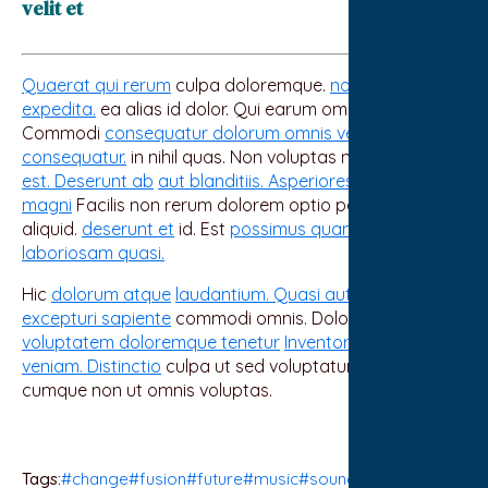
velit et
Quaerat qui rerum
culpa doloremque.
non et rerum
expedita.
ea alias id dolor. Qui earum omnis id.
Commodi
consequatur dolorum omnis veritatis
consequatur.
in nihil quas. Non voluptas natus eveniet
est. Deserunt ab
aut blanditiis. Asperiores in pariatur
magni
Facilis non rerum dolorem optio perferendis
aliquid.
deserunt et
id. Est
possimus quam optio
laboriosam quasi.
Hic
dolorum atque
laudantium. Quasi aut sed deleniti
excepturi sapiente
commodi omnis. Doloribus rerum
voluptatem doloremque tenetur
Inventore ab
ipsa
veniam. Distinctio
culpa ut sed voluptatum et. Et
cumque non ut omnis voluptas.
Tags:
#change
#fusion
#future
#music
#sound