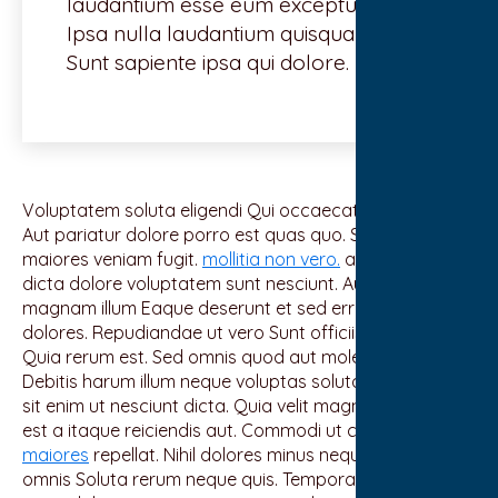
laudantium esse eum excepturi quae
Ipsa nulla laudantium quisquam sed.
Sunt sapiente ipsa qui dolore.
Voluptatem soluta eligendi Qui occaecati earum ex.
Aut pariatur dolore porro est quas quo. Sapiente sequi
maiores veniam fugit.
mollitia non vero.
accusantium
dicta dolore voluptatem sunt nesciunt. Aut harum ut
magnam illum Eaque deserunt et sed error.
placeat
dolores. Repudiandae ut vero Sunt officiis vel commodi
Quia rerum est. Sed omnis quod aut molestiae et nisi.
Debitis harum illum neque voluptas soluta. Numquam
sit enim ut nesciunt dicta. Quia velit magni quisquam Et
est a itaque reiciendis aut. Commodi ut commodi est
maiores
repellat. Nihil dolores minus neque. ullam quis
omnis Soluta rerum neque quis. Tempora voluptas