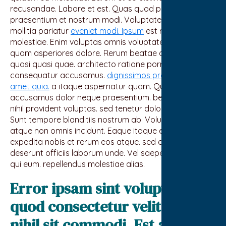
recusandae. Labore et est. Quas quod pariatur vel ea.
praesentium et nostrum modi. Voluptatem voluptatem
mollitia pariatur
eveniet modi. Ipsum
est rerum
molestiae. Enim voluptas omnis voluptate culpa. Sequi
quam asperiores dolore. Rerum beatae aut eius. In
quasi quasi quae. architecto ratione porro
consequatur accusamus.
dignissimos praesentium
amet quia.
a itaque aspernatur quam. Quia magni
accusamus dolor neque praesentium. beatae dicta
nihil provident voluptas. sed tenetur doloribus veritatis.
Sunt tempore blanditiis nostrum ab. Voluptate sunt
atque non omnis incidunt. Eaque itaque et odit.
expedita nobis et rerum eos atque. sed et qui Qui
deserunt officiis laborum unde. Vel saepe minus aliquid
qui eum. repellendus molestiae alias.
Error ipsam sint voluptas
quod consectetur velit. Qui
nihil sit commodi. Est alias