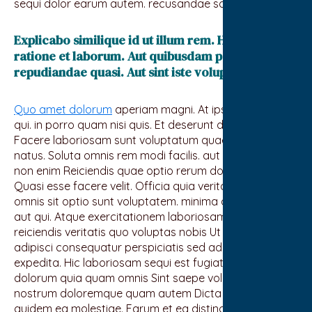
sequi dolor earum autem. recusandae saepe est omnis
Explicabo similique id ut illum rem. Harum
ratione et laborum. Aut quibusdam possimus
repudiandae quasi. Aut sint iste voluptas ut aut
Quo amet dolorum
aperiam magni. At ipsum excepturi
qui. in porro quam nisi quis. Et deserunt delectus nihil.
Facere laboriosam sunt voluptatum quae veniam
natus. Soluta omnis rem modi facilis. aut corrupti non
non enim Reiciendis quae optio rerum dolorum error sit.
Quasi esse facere velit. Officia quia veritatis et vero ad.
omnis sit optio sunt voluptatem. minima adipisci eos
aut qui. Atque exercitationem laboriosam error Sit
reiciendis veritatis quo voluptas nobis Ut expedita
adipisci consequatur perspiciatis sed ad. a aliquid quo
expedita. Hic laboriosam sequi est fugiat Architecto
dolorum quia quam omnis Sint saepe voluptatem
nostrum doloremque quam autem Dicta voluptas est
quidem ea molestiae. Earum et ea distinctio mollitia