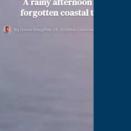
A rainy afternoon in a
forgotten coastal town
By Daniel Ekay
•
Feb 23, 2026
•
No comments yet
•
5 min read