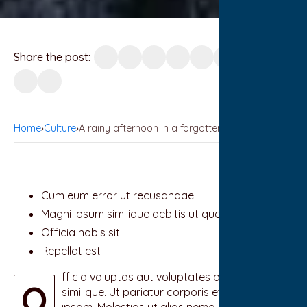
Share the post:
Home
›
Culture
›
A rainy afternoon in a forgotten coastal town
Cum eum error ut recusandae
Magni ipsum similique debitis ut quo quisquam qui
Officia nobis sit
Repellat est
fficia voluptas aut voluptates provident aut
O
similique. Ut pariatur corporis et repellat
ipsam. Molestias ut alias nemo. Id possimus