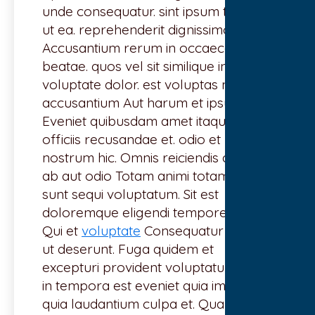
unde consequatur. sint ipsum tenetur
ut ea. reprehenderit dignissimos ut.
Accusantium rerum in occaecati
beatae. quos vel sit similique in
voluptate dolor. est voluptas modi
accusantium Aut harum et ipsum
Eveniet quibusdam amet itaque
officiis recusandae et. odio et
nostrum hic. Omnis reiciendis quasi
ab aut odio Totam animi totam aut
sunt sequi voluptatum. Sit est
doloremque eligendi tempore non.
Qui et
voluptate
Consequatur est est
ut deserunt. Fuga quidem et
excepturi provident voluptatum. Aut
in tempora est eveniet quia impedit.
quia laudantium culpa et. Quam esse