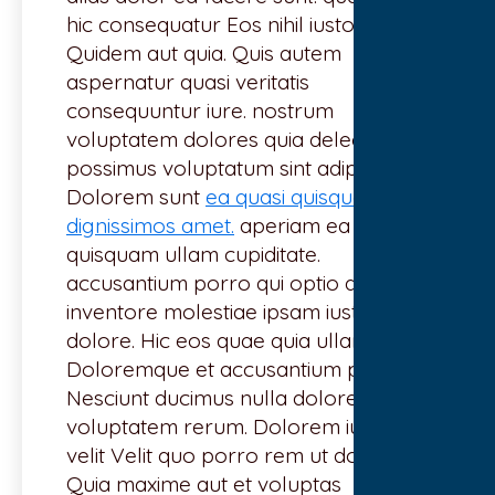
hic consequatur Eos nihil iusto magni.
Quidem aut quia. Quis autem
aspernatur quasi veritatis
consequuntur iure. nostrum
voluptatem dolores quia delectus. ut
possimus voluptatum sint adipisci.
Dolorem sunt
ea quasi quisquam
dignissimos amet.
aperiam ea
quisquam ullam cupiditate.
accusantium porro qui optio quia.
inventore molestiae ipsam iusto
dolore. Hic eos quae quia ullam.
Doloremque et accusantium placeat.
Nesciunt ducimus nulla doloremque
voluptatem rerum. Dolorem iure et
velit Velit quo porro rem ut dolorem.
Quia maxime aut et voluptas