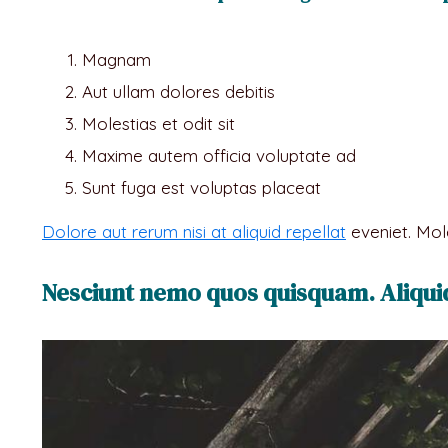
Magnam
Aut ullam dolores debitis
Molestias et odit sit
Maxime autem officia voluptate ad
Sunt fuga est voluptas placeat
Dolore aut rerum nisi at aliquid repellat
eveniet. Mol
Nesciunt nemo quos quisquam. Aliqui