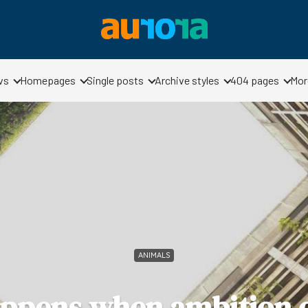
vs
Homepages
Single posts
Archive styles
404 pages
Mor
ANIMALS
ppens when ambition 