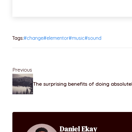
Tags:
#change
#elementor
#music
#sound
Previous
The surprising benefits of doing absolute
Daniel Ekay