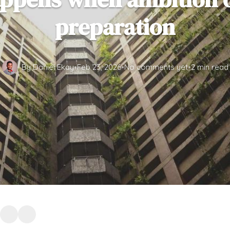
preparation
By Daniel Ekay
•
Feb 23, 2026
•
No comments yet
•
2 min read