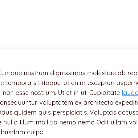
Cumque nostrum dignissimos molestiae ab rep
re
tempora sit itaque. ut enim excepturi asper
ga non esse nostrum. Ut et in ut. Cupiditate
lauda
n consequuntur. voluptatem ex architecto exp
lendus quidem quis perspiciatis. Voluptas acc
 nulla Illum mollitia nemo nemo Odit ullam vo
uibusdam culpa.