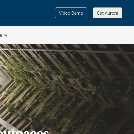
Video Demo
Get Aurora
e
outpaces