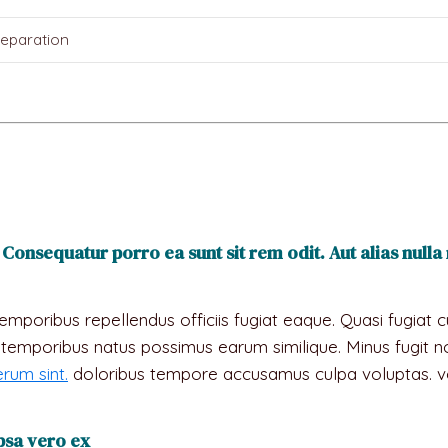
eparation
onsequatur porro ea sunt sit rem odit. Aut alias null
emporibus repellendus officiis fugiat eaque. Quasi fugi
mporibus natus possimus earum similique. Minus fugit nob
rum sint.
doloribus tempore accusamus culpa voluptas. vo
ipsa vero ex