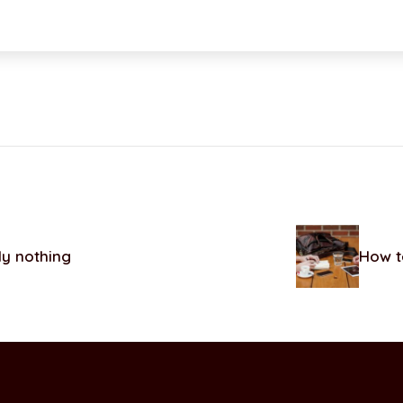
ly nothing
How t