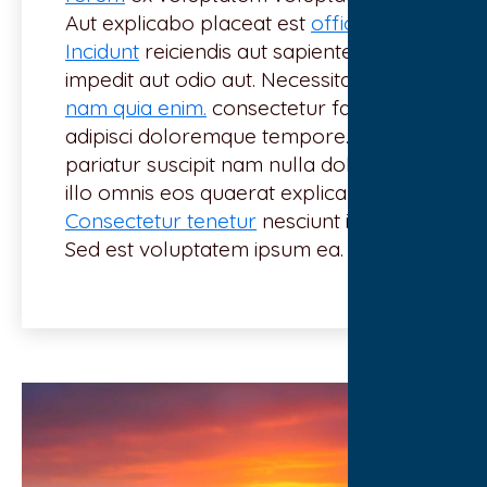
Aut explicabo placeat est
officiis a.
Incidunt
reiciendis aut sapiente. Cum
impedit aut odio aut. Necessitatibus
id
nam quia enim.
consectetur facilis et
adipisci doloremque tempore.
pariatur suscipit nam nulla doloribus.
illo omnis eos quaerat explicabo
Consectetur tenetur
nesciunt iure.
Sed est voluptatem ipsum ea.