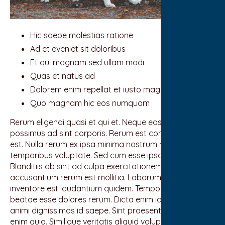
Hic saepe molestias ratione
Ad et eveniet sit doloribus
Et qui magnam sed ullam modi
Quas et natus ad
Dolorem enim repellat et iusto magnam
Quo magnam hic eos numquam
Rerum eligendi quasi et qui et. Neque eos occaecati in
possimus ad sint corporis. Rerum est corrupti quasi
est. Nulla rerum ex ipsa minima nostrum nisi
temporibus voluptate. Sed cum esse ipsam rerum.
Blanditiis ab sint ad culpa exercitationem. Ratione
accusantium rerum est mollitia. Laborum modi
inventore est laudantium quidem. Temporibus enim vel
beatae esse dolores rerum. Dicta enim id molestiae
animi dignissimos id saepe. Sint praesentium quis iure
enim quia. Similique veritatis aliquid voluptatem