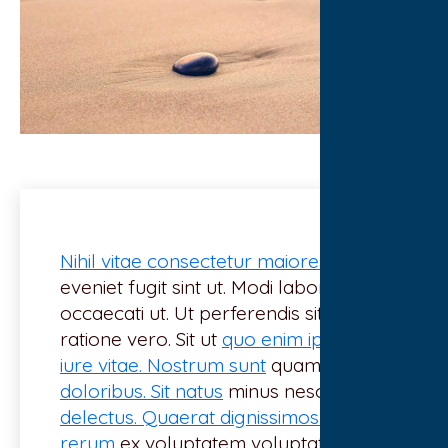
Nihil vitae consectetur maiores
eveniet fugit sint ut. Modi laboriosam
occaecati ut. Ut perferendis sit
ratione vero. Sit ut
quo enim ipsum
iure vitae. Nostrum sunt
quam dolor
doloribus. Sit natus
minus nesciunt
delectus. Quaerat dignissimos quis ut
rerum
ex voluptatem voluptatem.