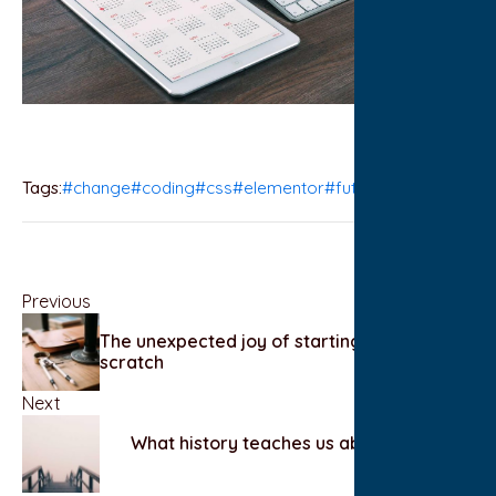
Tags:
#change
#coding
#css
#elementor
#future
Previous
The unexpected joy of starting over from
scratch
Next
What history teaches us about uncertain
futures