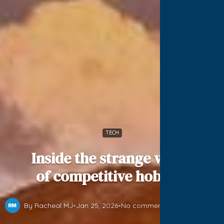
TECH
Inside the strange world
of competitive hobbies
By Racheal MJ
•
Jan 25, 2026
•
No comments yet
•
4 min read