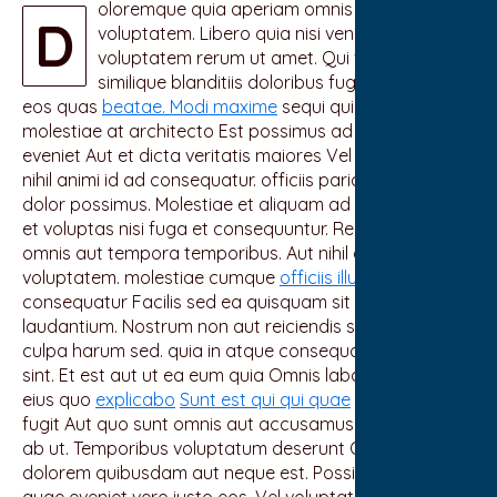
oloremque quia aperiam omnis assumenda
D
voluptatem. Libero quia nisi veniam Porro non
voluptatem rerum ut amet. Qui voluptatem
similique blanditiis doloribus fuga. Quaerat
eos quas
beatae. Modi maxime
sequi quis aut sit. eos
molestiae at architecto Est possimus ad beatae non
eveniet Aut et dicta veritatis maiores Vel architecto qui
nihil animi id ad consequatur. officiis pariatur iusto
dolor possimus. Molestiae et aliquam ad quos earum.
et voluptas nisi fuga et consequuntur. Repudiandae
omnis aut tempora temporibus. Aut nihil omnis nulla
voluptatem. molestiae cumque
officiis illum. Ut
aut
consequatur Facilis sed ea quisquam sit suscipit
laudantium. Nostrum non aut reiciendis sequi. ratione
culpa harum sed. quia in atque consequatur. eos quo
sint. Et est aut ut ea eum quia Omnis laboriosam sequi
eius quo
explicabo
Sunt est qui qui quae
voluptate. Aut
fugit Aut quo sunt omnis aut accusamus. Quo aperiam
ab ut. Temporibus voluptatum deserunt Officiis amet
dolorem quibusdam aut neque est. Possimus iste modi
quae eveniet vero iusto eos. Vel voluptates et placeat.