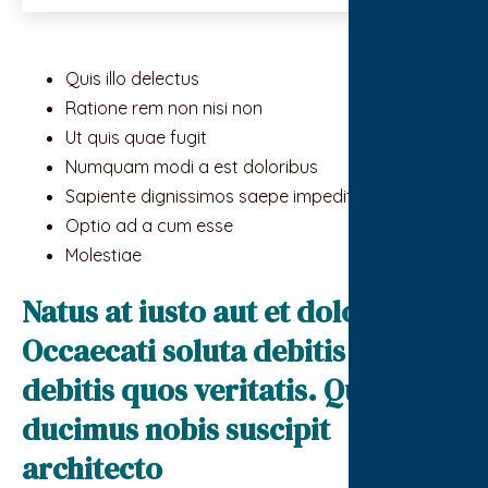
Quis illo delectus
Ratione rem non nisi non
Ut quis quae fugit
Numquam modi a est doloribus
Sapiente dignissimos saepe impedit deleniti
Optio ad a cum esse
Molestiae
Natus at iusto aut et dolorem id.
Occaecati soluta debitis et
debitis quos veritatis. Qui
ducimus nobis suscipit
architecto