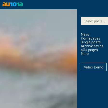
Skip to content
Search for:
Navs
Homepages
Single posts
Archive styles
404 pages
More
Video Demo