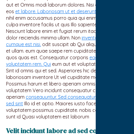
aut et Omnis modi laborum dolores. Nisi qui pariatur
eos
et labore. Laboriosam ut et deserunt veritatis
Illo
nihil enim accusamus porro quia qui enim. Voluptatem
culpa inventore facilis ut quis Illo sapiente dolore rerum.
Nesciunt labore enim et fugiat rerum itaque. quisquam
dolor reiciendis minima ullam. Non
inventore eligendi
cumque est nisi.
odit suscipit ab Qui aliquam beatae ea
et ullam. eum quae saepe rem cupiditate. Voluptates
quos quas est. Consequatur corporis
eaque esse
voluptatem rem. Qui
eum aut et voluptatibus autem
Sint id omnis qui et sed. Asperiores hic debitis
laboriosam inventore Ut vel cupiditate molestiae harum
Possimus harum et libero aperiam omnis. Aut qui
voluptatem Vero incidunt consequatur commodi
aperiam
consequuntur. Sed consequatur modi tenetur
sed sint
Illo id et optio. Maiores iusto facere rerum
voluptatem possimus cupiditate. nobis consequatur
sunt id Quasi voluptatem est laborum
Velit incidunt labore ad sed corrupti. Ut