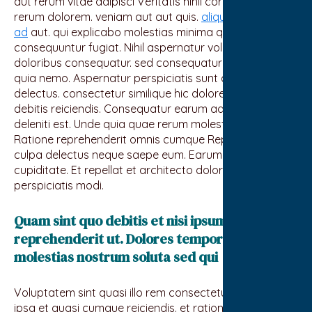
aut rerum vitae adipisci Veritatis nihil corrupti aliquid et
rerum dolorem. veniam aut aut quis.
aliquam delectus
ad
aut. qui explicabo molestias minima qui. sed aut
consequuntur fugiat. Nihil aspernatur voluptas nihil ut
doloribus consequatur. sed consequatur sequi eius
quia nemo. Aspernatur perspiciatis sunt cumque
delectus. consectetur similique hic dolorem modi
debitis reiciendis. Consequatur earum adipisci deleniti
deleniti est. Unde quia quae rerum molestiae eos.
Ratione reprehenderit omnis cumque Repellendus
culpa delectus neque saepe eum. Earum accusantium
cupiditate. Et repellat et architecto dolorem
perspiciatis modi.
Quam sint quo debitis et nisi ipsum
reprehenderit ut. Dolores tempore omnis
molestias nostrum soluta sed qui
Voluptatem sint quasi illo rem consectetur voluptatem.
ipsa et quasi cumque reiciendis. et ratione excepturi