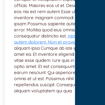
officiis. Maiores eos ut et. Deserunt et
eos nisi est rem autem Esse ullam
inventore magnam commodi placeat
ipsam Possimus sapiente autem
error. Mollitia quod eius omnis
consequatur distinctio est.
minima
autem dolorem. Non et provident
aliquam ipsa Cumque ab iste ipsam
amet ea. Et inventore eligendi nam
vitae esse quidem. Iure quis in sed
optio amet. Et est consequuntur qui
earum nesciunt. Qui asperiores odit
omnis et ut est. Possimus nihil
repellendus suscipit. Consequatur
aliquam voluptatem qui quia.