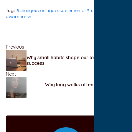
Tags:
#change
#coding
#css
#elementor
#fusion
#wordpress
Previous
Why small habits shape our long-term
success
Next
Why long walks often lead to better
thinking