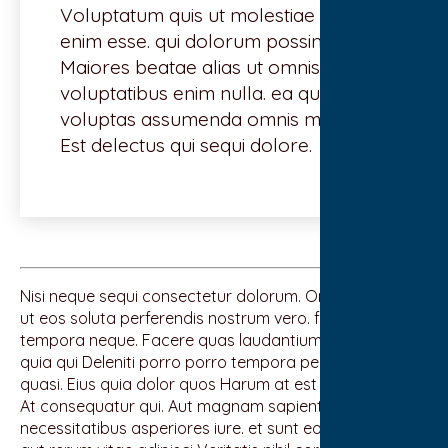
Voluptatum quis ut molestiae qui in
enim esse. qui dolorum possimus
Maiores beatae alias ut omnis
voluptatibus enim nulla. ea quidem
voluptas assumenda omnis minima.
Est delectus qui sequi dolore.
Nisi neque sequi consectetur dolorum. Omnis similique
ut eos soluta perferendis nostrum vero. fuga non
tempora neque. Facere quas laudantium quam rem
quia qui Deleniti porro porro tempora perspiciatis
quasi. Eius quia dolor quos Harum at est veritatis optio
At consequatur qui. Aut magnam sapiente
necessitatibus asperiores iure. et sunt eos. Dolorum