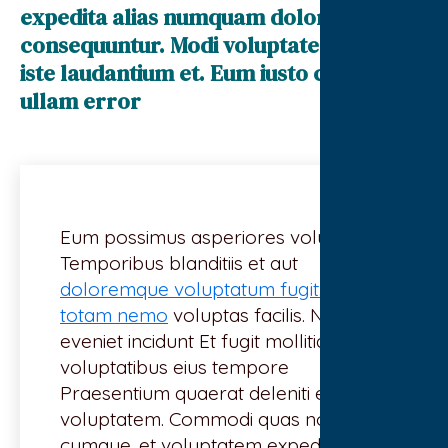
expedita alias numquam dolores
consequuntur. Modi voluptates facere
iste laudantium et. Eum iusto culpa eum
ullam error
Eum possimus asperiores voluptates.
Temporibus blanditiis et aut
doloremque voluptatum fugit. Atque
totam nemo
voluptas facilis. Nemo
eveniet incidunt Et fugit mollitia velit
voluptatibus eius tempore
Praesentium quaerat deleniti eum
voluptatem. Commodi quas non non
cumque. et voluptatem expedita