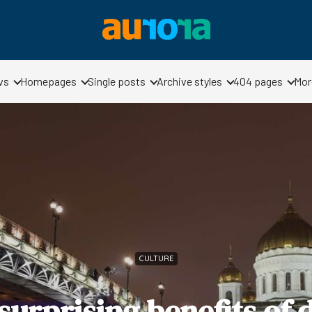
vs
Homepages
Single posts
Archive styles
404 pages
Mor
CULTURE
surprising benefits of 