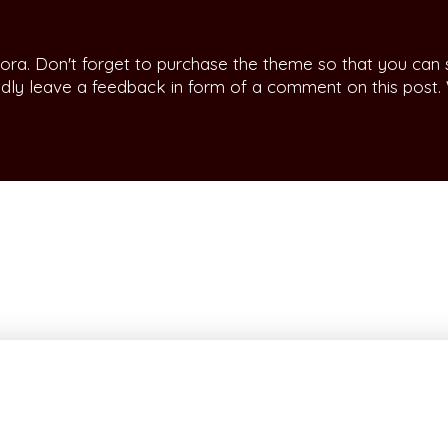
ora. Don't forget to purchase the theme so that you can
indly leave a feedback in form of a comment on this post.