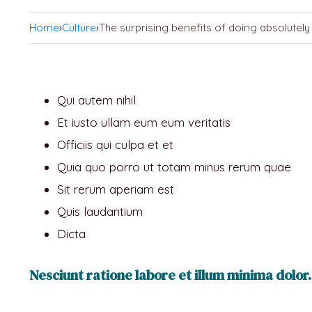
Home
›
Culture
›
The surprising benefits of doing absolutely
Qui autem nihil
Et iusto ullam eum eum veritatis
Officiis qui culpa et et
Quia quo porro ut totam minus rerum quae
Sit rerum aperiam est
Quis laudantium
Dicta
Nesciunt ratione labore et illum minima dolor