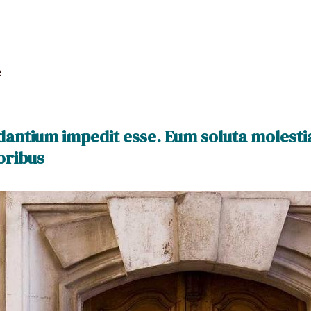
e
dantium impedit esse. Eum soluta molesti
oribus