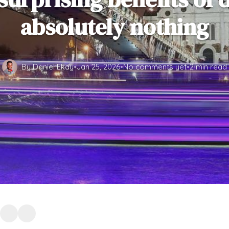
absolutely nothing
By Daniel Ekay
•
Jan 25, 2026
•
No comments yet
•
2 min read