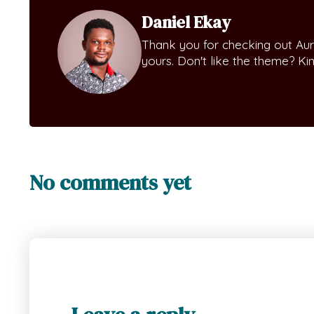
Daniel Ekay
Thank you for checking out Aur
yours. Don't like the theme? K
No comments yet