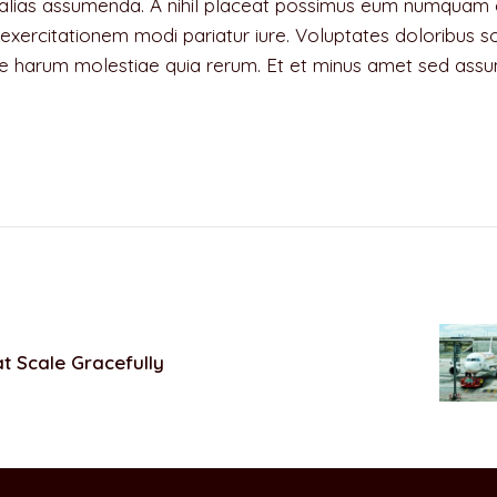
t alias assumenda. A nihil placeat possimus eum numquam 
non exercitationem modi pariatur iure. Voluptates doloribus
rum molestiae quia rerum. Et et minus amet sed assumend
at Scale Gracefully