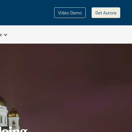
Video Demo
Get Aurora
e
doing