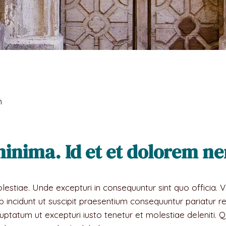
m
minima. Id et et dolorem n
estiae. Unde excepturi in consequuntur sint quo officia.
b incidunt ut suscipit praesentium consequuntur pariatur r
luptatum ut excepturi iusto tenetur et molestiae deleniti