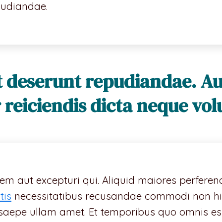
udiandae.
 deserunt repudiandae. Aut 
reiciendis dicta neque vol
utem aut excepturi qui. Aliquid maiores perfere
tis
necessitatibus recusandae commodi non hic.
 saepe ullam amet. Et temporibus quo omnis 