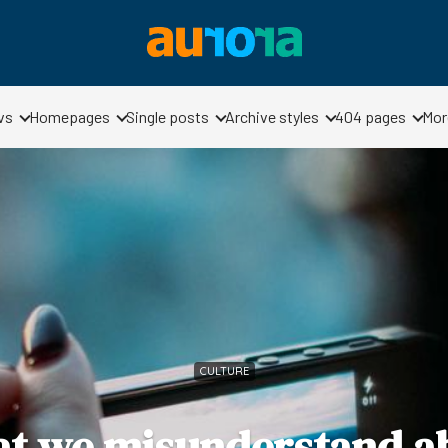
vs
Homepages
Single posts
Archive styles
404 pages
Mor
CULTURE
t we misunderstand a