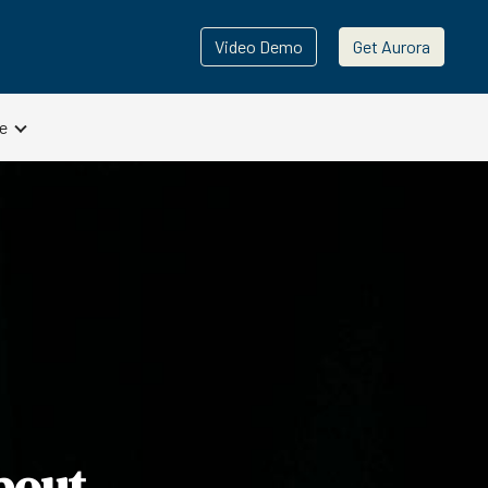
Video Demo
Get Aurora
e
bout