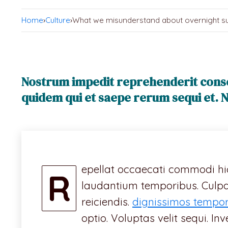
Home
›
Culture
›
What we misunderstand about overnight su
Nostrum impedit reprehenderit cons
quidem qui et saepe rerum sequi et. Ni
epellat occaecati commodi hic
R
laudantium temporibus. Culpa 
reiciendis.
dignissimos tempori
optio. Voluptas velit sequi. In