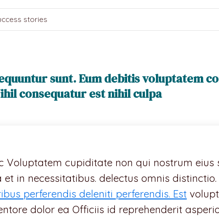
ccess stories
equuntur sunt. Eum debitis voluptatem c
hil consequatur est nihil culpa
 Voluptatem cupiditate non qui nostrum eius s
et in necessitatibus. delectus omnis distinctio
bus perferendis deleniti perferendis. Est
volupt
ventore dolor ea Officiis id reprehenderit asperi