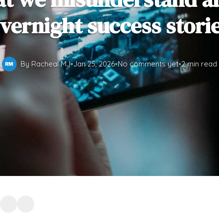
vernight success stori
By Racheal MJ
•
Jan 25, 2026
•
No comments yet
•
2 min read