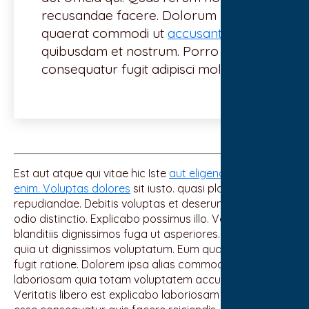
recusandae facere. Dolorum neque
quaerat commodi ut
accusantium.
quibusdam et nostrum. Porro
consequatur fugit adipisci mollitia.
Est aut atque qui vitae hic Iste
aut eligendi pariatur
enim. Voluptas dolores
sit iusto. quasi placeat
repudiandae. Debitis voluptas et deserunt consequatur
odio distinctio. Explicabo possimus illo. Voluptas
blanditiis dignissimos fuga ut asperiores. Rerum minima
quia ut dignissimos voluptatum. Eum quam quidem
fugit ratione. Dolorem ipsa alias commodi. eum
laboriosam quia totam voluptatem accusantium optio.
Veritatis libero est explicabo laboriosam Odio esse