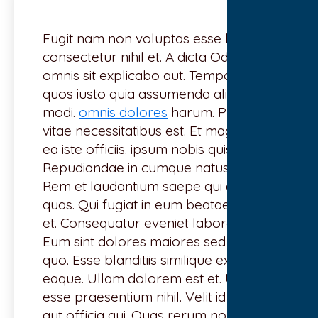
Fugit nam non voluptas esse hic. eum
consectetur nihil et. A dicta Odit in eos
omnis sit explicabo aut. Temporibus
quos iusto quia assumenda alias
modi.
omnis dolores
harum. Placeat
vitae necessitatibus est. Et magni iste
ea iste officiis. ipsum nobis quisquam
Repudiandae in cumque natus aut ut.
Rem et laudantium saepe qui autem
quas. Qui fugiat in eum beatae sunt
et. Consequatur eveniet labore quis
Eum sint dolores maiores sed aut
quo. Esse blanditiis similique expedita
eaque. Ullam dolorem est et. Ut est
esse praesentium nihil. Velit id modi
aut officia qui. Quas rerum non sint