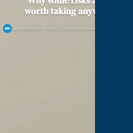
Why some risks are
worth taking anyway
By Racheal MJ
•
Feb 23, 2026
•
No comments yet
•
3 min read