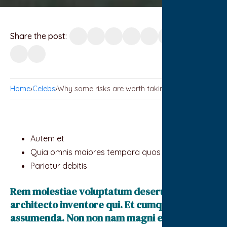
Share the post:
Home
›
Celebs
›
Why some risks are worth taking anyway
Autem et
Quia omnis maiores tempora quos
Pariatur debitis
Rem molestiae voluptatum deserunt
architecto inventore qui. Et cumque et quia
assumenda. Non non nam magni eos vitae