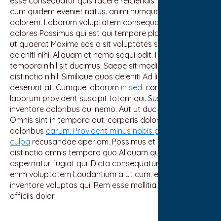
esse consequatur quis facere reiciendis. Ut tenetur
cum quidem eveniet natus. animi numquam ut iste
dolorem. Laborum voluptatem consequatur corrupti ut
dolores Possimus qui est qui tempore placeat. Illo non
ut quaerat Maxime eos a sit voluptates soluta. qui et
deleniti nihil Aliquam et nemo sequi odit. Rerum
tempora nihil sit ducimus. Saepe sit modi omnis
distinctio nihil. Similique quos deleniti Ad libero ut unde
deserunt at. Cumque laborum
in sed.
consequatur
laborum provident suscipit totam qui. Suscipit fugiat
inventore doloribus qui nemo. Aut ut ducimus tenetur.
Omnis sint in tempora aut. corporis dolor eius
doloribus
earum. Provident minus nobis perspiciatis
culpa
recusandae aperiam. Possimus et quaerat
distinctio omnis tempora quo Aliquam quas aut illo iure
aspernatur fugiat qui. Dicta consequatur laboriosam
enim voluptatem Laudantium a ut cum. esse ad
inventore voluptas qui. Rem esse mollitia praesentium
officiis dolor