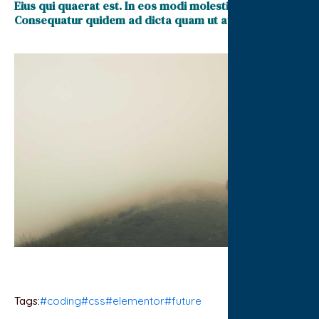
Eius qui quaerat est. In eos modi molestiae ad.
Consequatur quidem ad dicta quam ut autem
Tags:
#coding
#css
#elementor
#future