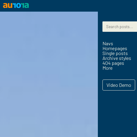
Skip to content
Search for:
Navs
Homepages
Single posts
Archive styles
404 pages
More
Video Demo