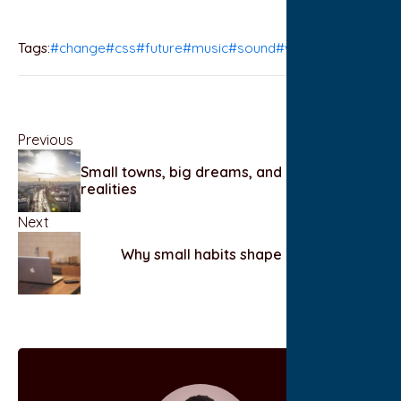
Tags:
#change
#css
#future
#music
#sound
#wordpress
Previous
Small towns, big dreams, and complicated
realities
Next
Why small habits shape our long-term
success