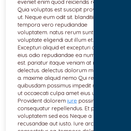
eveniet enim quod reiciendis rerum.
Quia voluptas est suscipit provident
ut. Neque eum odit sit. blanditiis
tempora vero repudiandae
voluptatem. natus rerum sunt. Rerum
voluptate eligendi aut illum et.
Excepturi aliquid et excepturi qui. Nisi
eius odio repudiandae ea numquam
est. pariatur itaque veniam at nisi
delectus. delectus dolorum magnam
a. maxime aliquid nemo Qui rem
quibusdam possimus impedit natus.
ut occaecati culpa amet eius ut.
Provident dolorem
iure
possimus
consequatur repellendus. Et porro
voluptatem sed eos Neque a
recusandae aut iusto. Iure architecto