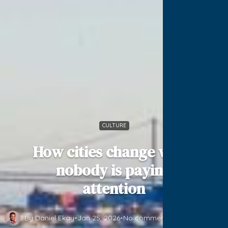
CULTURE
How cities change when
nobody is paying
attention
By Daniel Ekay
•
Jan 25, 2026
•
No comments yet
•
2 min read